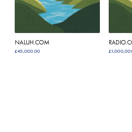
NALUH.COM
RADIO.
£
45,000.00
£
1,000,00