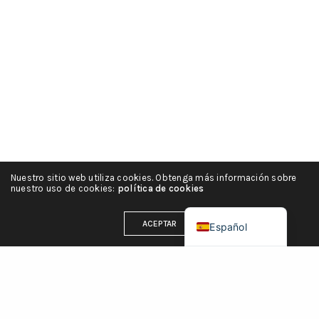
Русский
हिन्दी
简体中文
Português
Italiano
Deutsch
Nuestro sitio web utiliza cookies. Obtenga más información sobre
Français
nuestro uso de cookies:
política de cookies
English (UK)
ACEPTAR
Español